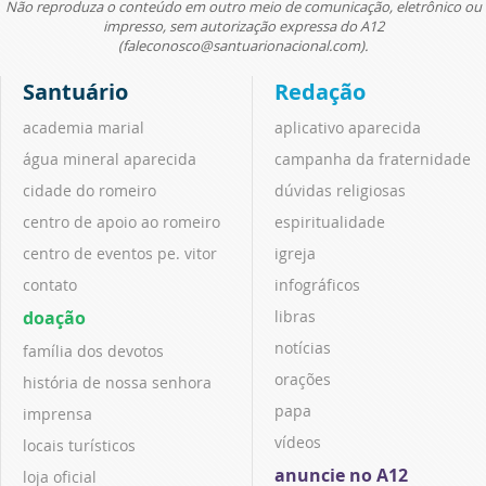
Não reproduza o conteúdo em outro meio de comunicação, eletrônico ou
impresso, sem autorização expressa do A12
(faleconosco@santuarionacional.com).
Santuário
Redação
academia marial
aplicativo aparecida
água mineral aparecida
campanha da fraternidade
cidade do romeiro
dúvidas religiosas
centro de apoio ao romeiro
espiritualidade
centro de eventos pe. vitor
igreja
contato
infográficos
doação
libras
notícias
família dos devotos
orações
história de nossa senhora
papa
imprensa
vídeos
locais turísticos
anuncie no A12
loja oficial