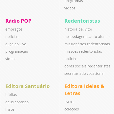
programas
vídeos
Rádio POP
Redentoristas
empregos
história pe. vitor
notícias
hospedagem santo afonso
ouça ao vivo
missionários redentoristas
programação
missões redentoristas
vídeos
notícias
obras sociais redentoristas
secretariado vocacional
Editora Santuário
Editora Ideias &
Letras
bíblias
livros
deus conosco
coleções
livros