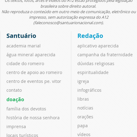
Os textos, fotos, artes e vídeos do A12 estão protegidos pela legislação
brasileira sobre direito autoral.
Não reproduza o conteúdo em outro meio de comunicação, eletrônico ou
impresso, sem autorização expressa do A12
(faleconosco@santuarionacional.com).
Santuário
Redação
academia marial
aplicativo aparecida
água mineral aparecida
campanha da fraternidade
cidade do romeiro
dúvidas religiosas
centro de apoio ao romeiro
espiritualidade
centro de eventos pe. vitor
igreja
contato
infográficos
doação
libras
notícias
família dos devotos
orações
história de nossa senhora
papa
imprensa
vídeos
locais turísticos