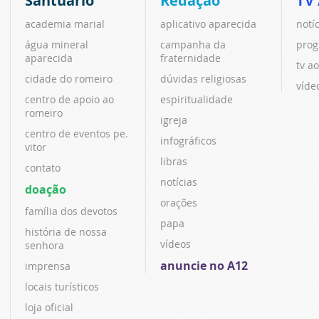
Santuário
Redação
TV
academia marial
aplicativo aparecida
notí
água mineral
campanha da
prog
aparecida
fraternidade
tv ao
cidade do romeiro
dúvidas religiosas
víde
centro de apoio ao
espiritualidade
romeiro
igreja
centro de eventos pe.
infográficos
vitor
libras
contato
notícias
doação
orações
família dos devotos
papa
história de nossa
vídeos
senhora
anuncie no A12
imprensa
locais turísticos
loja oficial