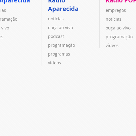
 Aparecida
Rádio
Rádio PO
Aparecida
cias
empregos
notícias
ramação
notícias
ouça ao vivo
 vivo
ouça ao vivo
podcast
os
programação
programação
vídeos
programas
vídeos