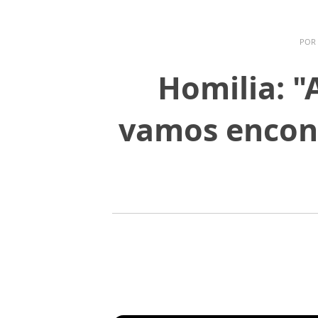
POR
Homilia: "
vamos encont