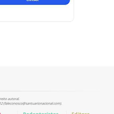
reito autoral.
12 (faleconosco@santuarionacional.com).