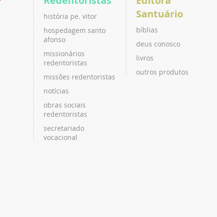
P
Redentoristas
Editora
Santuário
história pe. vitor
bíblias
hospedagem santo
afonso
deus conosco
missionários
livros
redentoristas
outros produtos
missões redentoristas
notícias
obras sociais
redentoristas
secretariado
vocacional