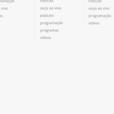
notícias
ramação
notícias
ouça ao vivo
 vivo
ouça ao vivo
podcast
os
programação
programação
vídeos
programas
vídeos