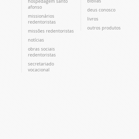
bíblias
hospedagem santo
afonso
deus conosco
missionários
livros
redentoristas
outros produtos
missões redentoristas
notícias
obras sociais
redentoristas
secretariado
vocacional