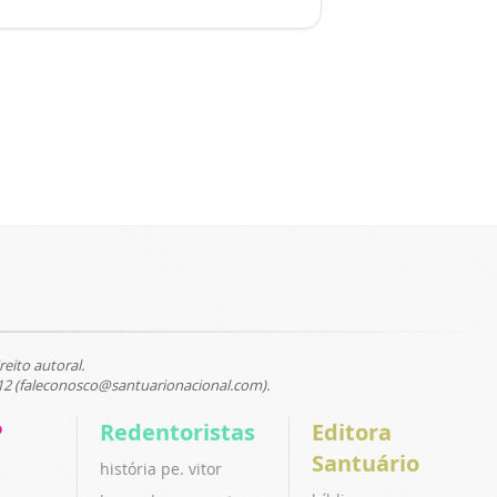
reito autoral.
12 (faleconosco@santuarionacional.com).
P
Redentoristas
Editora
Santuário
história pe. vitor