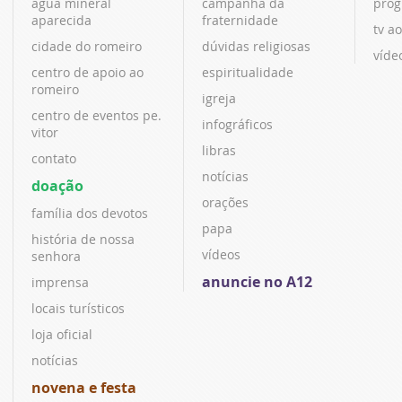
água mineral
campanha da
prog
aparecida
fraternidade
tv ao
cidade do romeiro
dúvidas religiosas
víde
centro de apoio ao
espiritualidade
romeiro
igreja
centro de eventos pe.
infográficos
vitor
libras
contato
notícias
doação
orações
família dos devotos
papa
história de nossa
vídeos
senhora
anuncie no A12
imprensa
locais turísticos
loja oficial
notícias
novena e festa