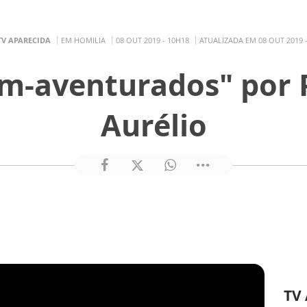
TV APARECIDA
EM HOMILIA
08 OUT 2019 - 10H18
ATUALIZADA EM 08 OUT 2019 
em-aventurados" por 
Aurélio
TV