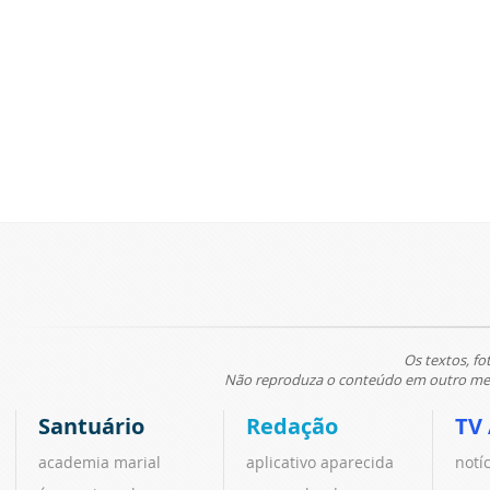
Os textos, fo
Não reproduza o conteúdo em outro meio
Santuário
Redação
TV
academia marial
aplicativo aparecida
notí