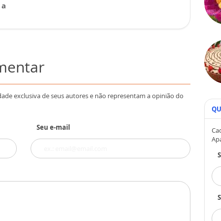
 a
omentar
dade exclusiva de seus autores e não representam a opinião do
QU
Seu e-mail
Cad
Ap
S