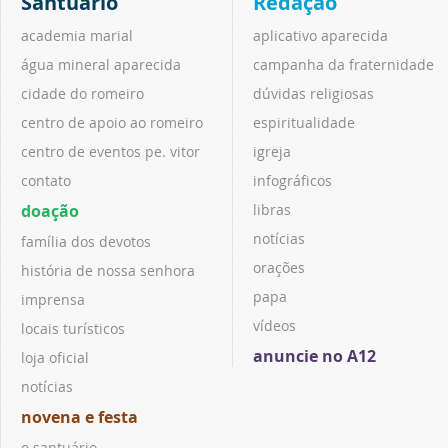
Santuário
Redação
academia marial
aplicativo aparecida
água mineral aparecida
campanha da fraternidade
cidade do romeiro
dúvidas religiosas
centro de apoio ao romeiro
espiritualidade
centro de eventos pe. vitor
igreja
contato
infográficos
doação
libras
notícias
família dos devotos
orações
história de nossa senhora
papa
imprensa
vídeos
locais turísticos
anuncie no A12
loja oficial
notícias
novena e festa
o santuário