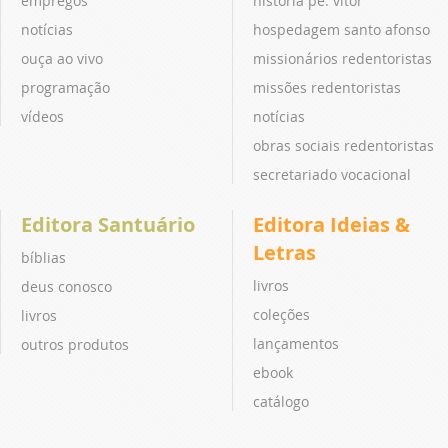
empregos
história pe. vitor
notícias
hospedagem santo afonso
ouça ao vivo
missionários redentoristas
programação
missões redentoristas
vídeos
notícias
obras sociais redentoristas
secretariado vocacional
Editora Santuário
Editora Ideias &
Letras
bíblias
livros
deus conosco
coleções
livros
lançamentos
outros produtos
ebook
catálogo