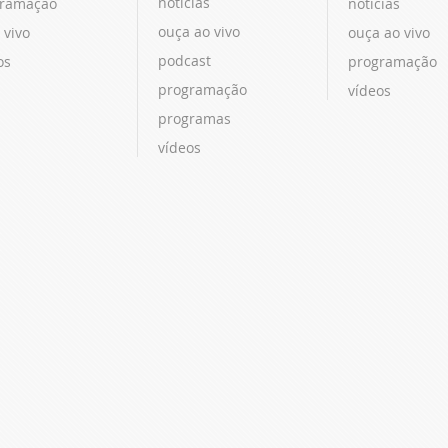
notícias
ramação
notícias
ouça ao vivo
 vivo
ouça ao vivo
podcast
os
programação
programação
vídeos
programas
vídeos