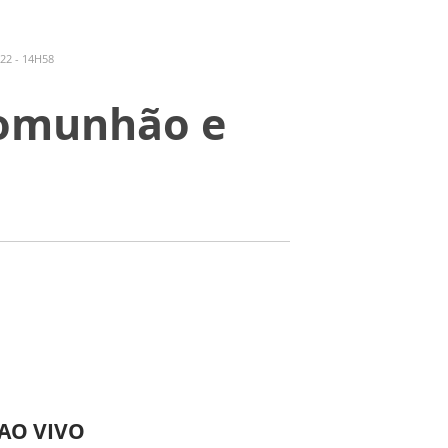
22 - 14H58
 comunhão e
 AO VIVO