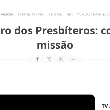
APARECIDA
EM IGREJA EM SAÍDA
16 MAI 2022 - 14H51
ATUALIZADA EM 19 MAI 20
ro dos Presbíteros:
missão
TV