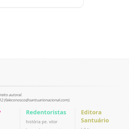
reito autoral.
12 (faleconosco@santuarionacional.com).
P
Redentoristas
Editora
Santuário
história pe. vitor