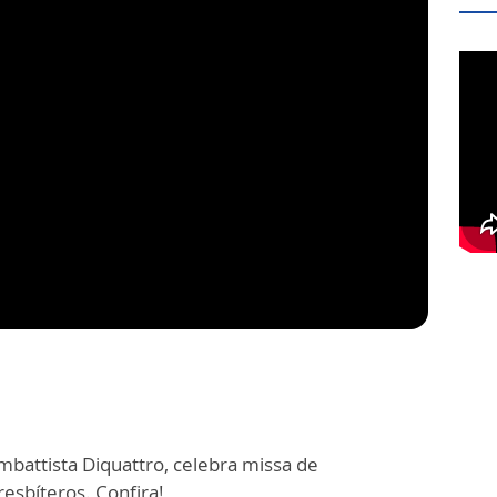
mbattista Diquattro, celebra missa de
esbíteros. Confira!