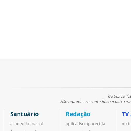
Os textos, fo
Não reproduza o conteúdo em outro meio
Santuário
Redação
TV
academia marial
aplicativo aparecida
notí