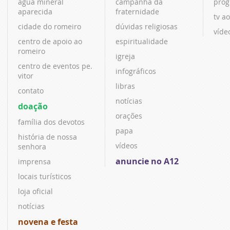
água mineral
campanha da
prog
aparecida
fraternidade
tv ao
cidade do romeiro
dúvidas religiosas
víde
centro de apoio ao
espiritualidade
romeiro
igreja
centro de eventos pe.
infográficos
vitor
libras
contato
notícias
doação
orações
família dos devotos
papa
história de nossa
vídeos
senhora
anuncie no A12
imprensa
locais turísticos
loja oficial
notícias
novena e festa