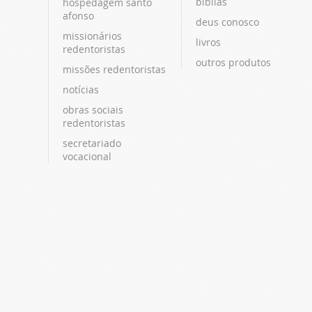
bíblias
hospedagem santo
afonso
deus conosco
missionários
livros
redentoristas
outros produtos
missões redentoristas
notícias
obras sociais
redentoristas
secretariado
vocacional