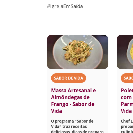
#IgrejaEmSaída
SABOR DE VIDA
SABO
Massa Artesanal e
Pole
Almôndegas de
com 
Frango - Sabor de
Parm
Vida
Vida
O programa “Sabor de
Chef 
Vida” traz receitas
prepar
deliciosas, dicas de preparo
culiná