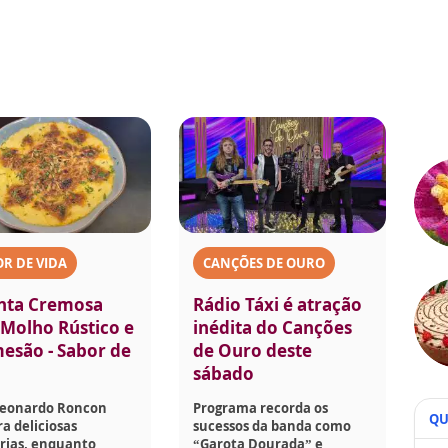
R DE VIDA
CANÇÕES DE OURO
nta Cremosa
Rádio Táxi é atração
Molho Rústico e
inédita do Canções
esão - Sabor de
de Ouro deste
sábado
Leonardo Roncon
Programa recorda os
QU
a deliciosas
sucessos da banda como
rias, enquanto
“Garota Dourada” e