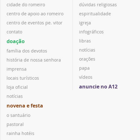
cidade do romeiro
dúvidas religiosas
centro de apoio ao romeiro
espiritualidade
centro de eventos pe. vitor
igreja
contato
infográficos
doação
libras
notícias
família dos devotos
orações
história de nossa senhora
papa
imprensa
vídeos
locais turísticos
anuncie no A12
loja oficial
notícias
novena e festa
o santuário
pastoral
rainha hotéis