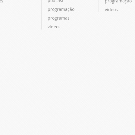
podcast
os
programação
programação
vídeos
programas
vídeos