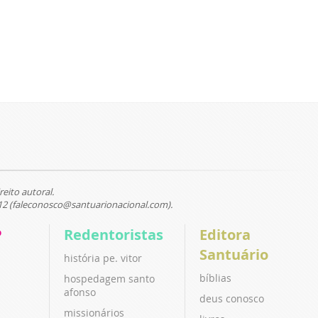
reito autoral.
12 (faleconosco@santuarionacional.com).
P
Redentoristas
Editora
Santuário
história pe. vitor
bíblias
hospedagem santo
afonso
deus conosco
missionários