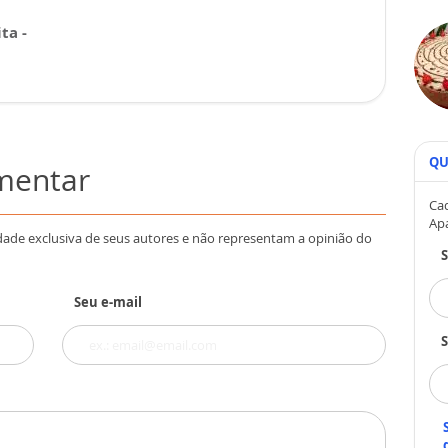
ta -
QU
omentar
Cad
Ap
dade exclusiva de seus autores e não representam a opinião do
Seu e-mail
S