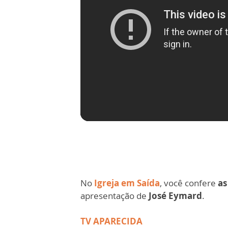
No
Igreja em Saída
, você confere
as
apresentação de
José Eymard
.
TV APARECIDA