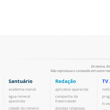
Os textos, fo
Não reproduza o conteúdo em outro meio
Santuário
Redação
TV
academia marial
aplicativo aparecida
notí
água mineral
campanha da
prog
aparecida
fraternidade
tv ao
cidade do romeiro
dúvidas religiosas