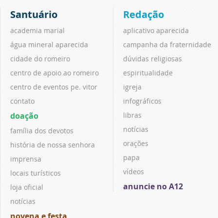
Santuário
Redação
academia marial
aplicativo aparecida
água mineral aparecida
campanha da fraternidade
cidade do romeiro
dúvidas religiosas
centro de apoio ao romeiro
espiritualidade
centro de eventos pe. vitor
igreja
contato
infográficos
doação
libras
notícias
família dos devotos
orações
história de nossa senhora
papa
imprensa
vídeos
locais turísticos
anuncie no A12
loja oficial
notícias
novena e festa