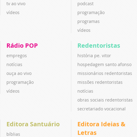
tv ao vivo
podcast
vídeos
programação
programas
vídeos
Rádio POP
Redentoristas
empregos
história pe. vitor
notícias
hospedagem santo afonso
ouça ao vivo
missionários redentoristas
programação
missões redentoristas
vídeos
notícias
obras sociais redentoristas
secretariado vocacional
Editora Santuário
Editora Ideias &
Letras
bíblias