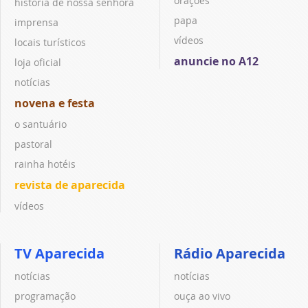
orações
história de nossa senhora
papa
imprensa
vídeos
locais turísticos
anuncie no A12
loja oficial
notícias
novena e festa
o santuário
pastoral
rainha hotéis
revista de aparecida
vídeos
TV Aparecida
Rádio Aparecida
notícias
notícias
programação
ouça ao vivo