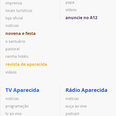
papa
imprensa
vídeos
locais turísticos
anuncie no A12
loja oficial
notícias
novena e festa
o santuário
pastoral
rainha hotéis
revista de aparecida
vídeos
TV Aparecida
Rádio Aparecida
notícias
notícias
programação
ouça ao vivo
tv ao vivo
podcast