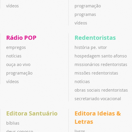
vídeos
programação
programas
vídeos
Rádio POP
Redentoristas
empregos
história pe. vitor
notícias
hospedagem santo afonso
ouça ao vivo
missionários redentoristas
programação
missões redentoristas
vídeos
notícias
obras sociais redentoristas
secretariado vocacional
Editora Santuário
Editora Ideias &
Letras
bíblias
livros
deus conosco