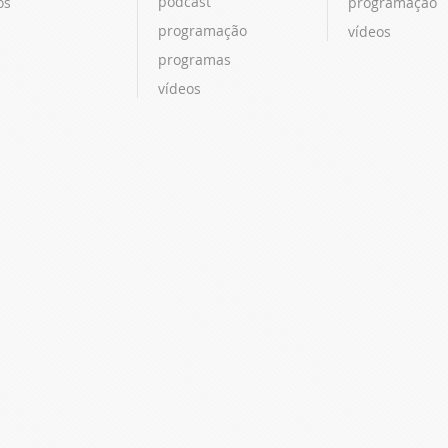
podcast
os
programação
programação
vídeos
programas
vídeos