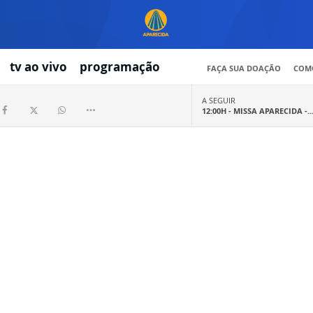
tv ao vivo
programação
FAÇA SUA DOAÇÃO
COMO
A SEGUIR
12:00H -
MISSA APARECIDA -..