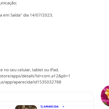
unicação;
a em Saída" dia 14/07/2023.
 no seu celular, tablet ou iPad.
/store/apps/details?id=com.a12&pli=1
m/us/app/aparecida/id1535032788
TJ APARECIDA