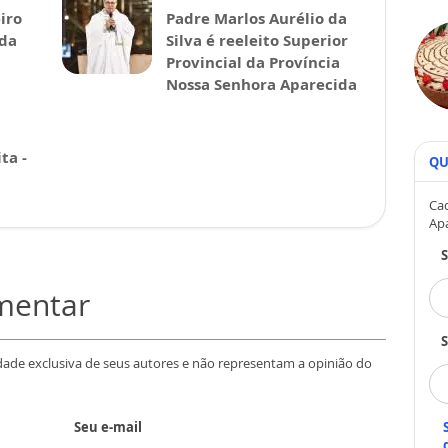
iro
Padre Marlos Aurélio da
ida
Silva é reeleito Superior
Provincial da Província
Nossa Senhora Aparecida
ta -
QU
Cad
Ap
omentar
S
dade exclusiva de seus autores e não representam a opinião do
Seu e-mail