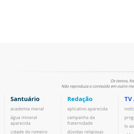
Os textos, fo
Não reproduza o conteúdo em outro meio
Santuário
Redação
TV
academia marial
aplicativo aparecida
notí
água mineral
campanha da
prog
aparecida
fraternidade
tv ao
cidade do romeiro
dúvidas religiosas