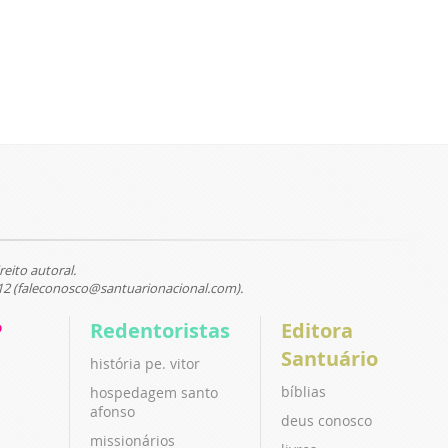
reito autoral.
12 (faleconosco@santuarionacional.com).
P
Redentoristas
Editora
Santuário
história pe. vitor
bíblias
hospedagem santo
afonso
deus conosco
missionários