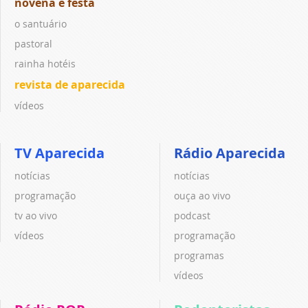
novena e festa
o santuário
pastoral
rainha hotéis
revista de aparecida
vídeos
TV Aparecida
Rádio Aparecida
notícias
notícias
programação
ouça ao vivo
tv ao vivo
podcast
vídeos
programação
programas
vídeos