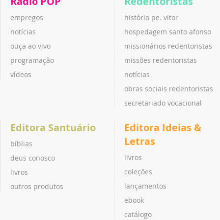
Rádio POP
Redentoristas
empregos
história pe. vitor
notícias
hospedagem santo afonso
ouça ao vivo
missionários redentoristas
programação
missões redentoristas
vídeos
notícias
obras sociais redentoristas
secretariado vocacional
Editora Santuário
Editora Ideias &
Letras
bíblias
livros
deus conosco
coleções
livros
lançamentos
outros produtos
ebook
catálogo