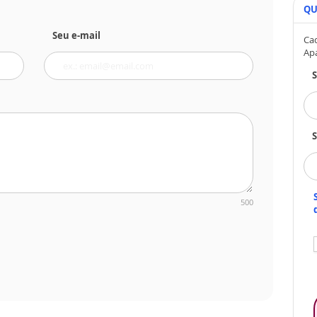
QU
Seu e-mail
Cad
Ap
S
500