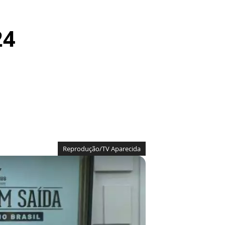
24
Reprodução/TV Aparecida