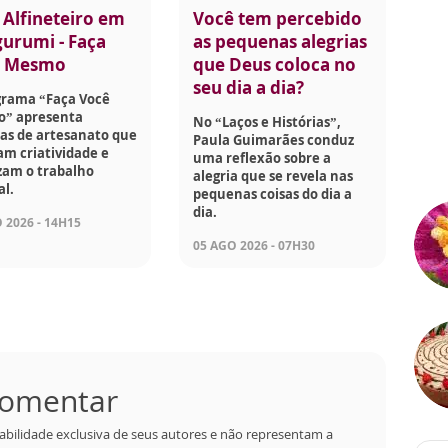
 Alfineteiro em
Você tem percebido
urumi - Faça
as pequenas alegrias
ê Mesmo
que Deus coloca no
seu dia a dia?
grama “Faça Você
” apresenta
No “Laços e Histórias”,
as de artesanato que
Paula Guimarães conduz
am criatividade e
uma reflexão sobre a
zam o trabalho
alegria que se revela nas
l.
pequenas coisas do dia a
dia.
 2026 - 14H15
05 AGO 2026 - 07H30
 comentar
abilidade exclusiva de seus autores e não representam a