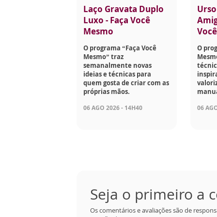
Laço Gravata Duplo
Urso
Luxo - Faça Você
Amig
Mesmo
Voc
O programa “Faça Você
O pro
Mesmo” traz
Mesmo
semanalmente novas
técnic
ideias e técnicas para
inspir
quem gosta de criar com as
valori
próprias mãos.
manua
06 AGO 2026 - 14H40
06 AGO
Seja o primeiro a
Os comentários e avaliações são de respons