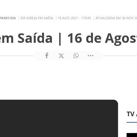
PARECIDA
EM IGREJA EM SAÍDA
16 AGO 2021 - 17H30
ATUALIZADA EM 30 NOV 20
em Saída | 16 de Ago
TV