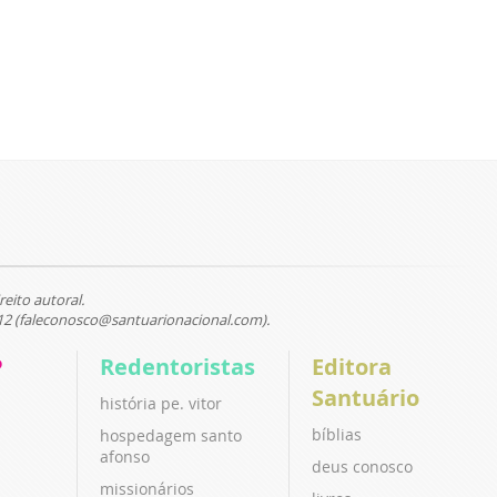
reito autoral.
12 (faleconosco@santuarionacional.com).
P
Redentoristas
Editora
Santuário
história pe. vitor
bíblias
hospedagem santo
afonso
deus conosco
missionários