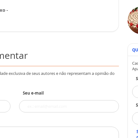
xo -
QU
omentar
Cad
Ap
dade exclusiva de seus autores e não representam a opinião do
Seu e-mail
S