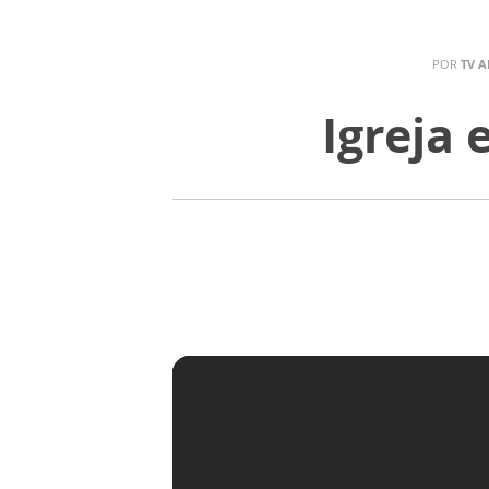
POR
TV A
Igreja 