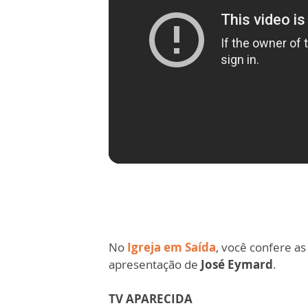
No
Igreja em Saída
, você confere as 
apresentação de
José Eymard
.
TV APARECIDA