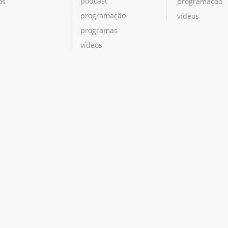
podcast
os
programação
programação
vídeos
programas
vídeos