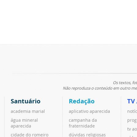
Os textos, fo
Não reproduza o conteúdo em outro meio
Santuário
Redação
TV
academia marial
aplicativo aparecida
notí
água mineral
campanha da
prog
aparecida
fraternidade
tv ao
cidade do romeiro
dúvidas religiosas