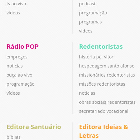
tv ao vivo
podcast
vídeos
programação
programas
vídeos
Rádio POP
Redentoristas
empregos
história pe. vitor
notícias
hospedagem santo afonso
ouça ao vivo
missionários redentoristas
programação
missões redentoristas
vídeos
notícias
obras sociais redentoristas
secretariado vocacional
Editora Santuário
Editora Ideias &
Letras
bíblias