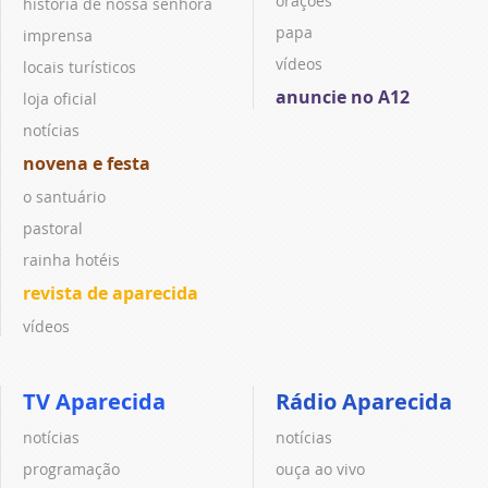
orações
história de nossa senhora
papa
imprensa
vídeos
locais turísticos
anuncie no A12
loja oficial
notícias
novena e festa
o santuário
pastoral
rainha hotéis
revista de aparecida
vídeos
TV Aparecida
Rádio Aparecida
notícias
notícias
programação
ouça ao vivo