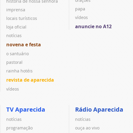
orações
história de nossa senhora
papa
imprensa
vídeos
locais turísticos
anuncie no A12
loja oficial
notícias
novena e festa
o santuário
pastoral
rainha hotéis
revista de aparecida
vídeos
TV Aparecida
Rádio Aparecida
notícias
notícias
programação
ouça ao vivo