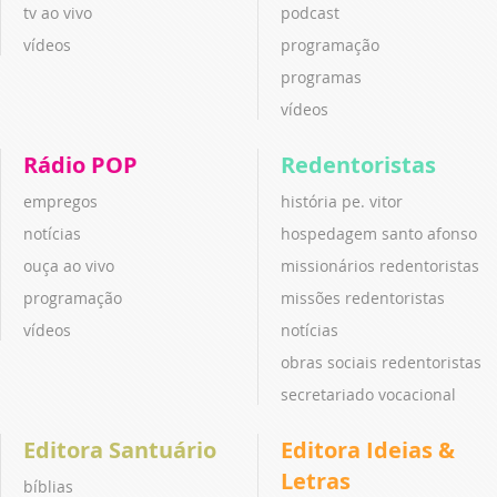
tv ao vivo
podcast
vídeos
programação
programas
vídeos
Rádio POP
Redentoristas
empregos
história pe. vitor
notícias
hospedagem santo afonso
ouça ao vivo
missionários redentoristas
programação
missões redentoristas
vídeos
notícias
obras sociais redentoristas
secretariado vocacional
Editora Santuário
Editora Ideias &
Letras
bíblias