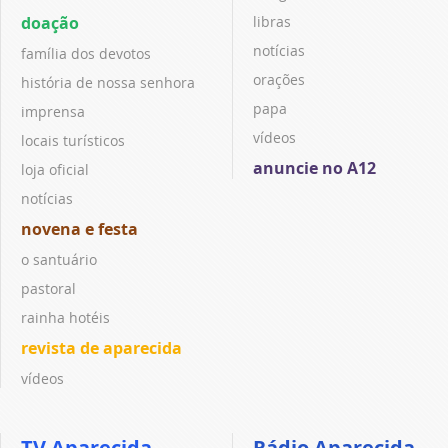
doação
libras
notícias
família dos devotos
orações
história de nossa senhora
papa
imprensa
vídeos
locais turísticos
anuncie no A12
loja oficial
notícias
novena e festa
o santuário
pastoral
rainha hotéis
revista de aparecida
vídeos
TV Aparecida
Rádio Aparecida