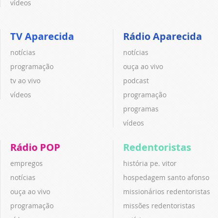
vídeos
TV Aparecida
Rádio Aparecida
notícias
notícias
programação
ouça ao vivo
tv ao vivo
podcast
vídeos
programação
programas
vídeos
Rádio POP
Redentoristas
empregos
história pe. vitor
notícias
hospedagem santo afonso
ouça ao vivo
missionários redentoristas
programação
missões redentoristas