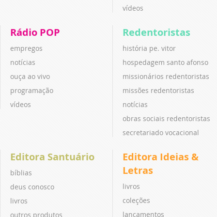
vídeos
Rádio POP
Redentoristas
empregos
história pe. vitor
notícias
hospedagem santo afonso
ouça ao vivo
missionários redentoristas
programação
missões redentoristas
vídeos
notícias
obras sociais redentoristas
secretariado vocacional
Editora Santuário
Editora Ideias &
Letras
bíblias
livros
deus conosco
coleções
livros
lançamentos
outros produtos