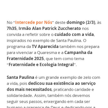
No “
Intercede por Nós
” deste
domingo (2/3)
, às
7h35
,
Irmão Alan Patrick Zuccherato
nos
convida a refletir sobre o
cuidado com a vida
,
inspirados no exemplo de Santa Paulina. O
programa da
TV Aparecida
também nos prepara
para vivenciar a Quaresma e a
Campanha da
Fraternidade 2025
, que tem como tema
“
Fraternidade e Ecologia Integral
”.
Santa Paulina
é um grande exemplo de zelo com
a vida, pois
dedicou sua existência ao serviço
dos mais necessitados
, praticando caridade e
solidariedade. Assim, também nós devemos
seguir seus passos, enxergando em cada ser
humano a presença de Deus e dedicando-nos a