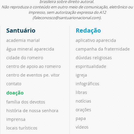
brasileira sobre direito autoral.
Não reproduza o conteúdo em outro meio de comunicação, eletrônico ou
impresso, sem autorização expressa do A12
(faleconosco@santuarionacional.com).
Santuário
Redação
academia marial
aplicativo aparecida
água mineral aparecida
campanha da fraternidade
cidade do romeiro
dúvidas religiosas
centro de apoio ao romeiro
espiritualidade
centro de eventos pe. vitor
igreja
contato
infográficos
doação
libras
notícias
família dos devotos
orações
história de nossa senhora
papa
imprensa
vídeos
locais turísticos