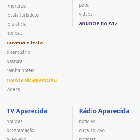
papa
imprensa
vídeos
locais turísticos
anuncie no A12
loja oficial
notícias
novena e festa
o santuário
pastoral
rainha hotéis
revista de aparecida
vídeos
TV Aparecida
Rádio Aparecida
notícias
notícias
programação
ouça ao vivo
tv ao vivo
podcast