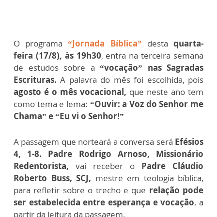
O programa
“Jornada Bíblica”
desta
quarta-
feira (17/8), às 19h30
, entra na terceira semana
de estudos sobre a
“vocação” nas Sagradas
Escrituras.
A palavra do mês foi escolhida, pois
agosto é o mês vocacional,
que neste ano tem
como tema e lema:
“Ouvir: a Voz do Senhor me
Chama” e “Eu vi o Senhor!”
A passagem que norteará a conversa será
Efésios
4, 1-8. Padre Rodrigo Arnoso, Missionário
Redentorista,
vai receber o
Padre Cláudio
Roberto Buss, SCJ,
mestre em teologia bíblica,
para refletir sobre o trecho e que
relação pode
ser estabelecida entre esperança e vocação
, a
partir da leitura da passagem.