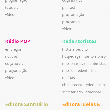
programação
ouça ao vivo
tv ao vivo
podcast
vídeos
programação
programas
vídeos
Rádio POP
Redentoristas
empregos
história pe. vitor
notícias
hospedagem santo afonso
ouça ao vivo
missionários redentoristas
programação
missões redentoristas
vídeos
notícias
obras sociais redentoristas
secretariado vocacional
Editora Santuário
Editora Ideias &