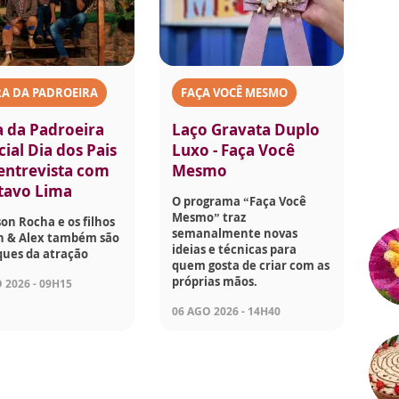
A DA PADROEIRA
FAÇA VOCÊ MESMO
a da Padroeira
Laço Gravata Duplo
ial Dia dos Pais
Luxo - Faça Você
 entrevista com
Mesmo
tavo Lima
O programa “Faça Você
Mesmo” traz
son Rocha e os filhos
semanalmente novas
on & Alex também são
ideias e técnicas para
ques da atração
quem gosta de criar com as
próprias mãos.
 2026 - 09H15
06 AGO 2026 - 14H40