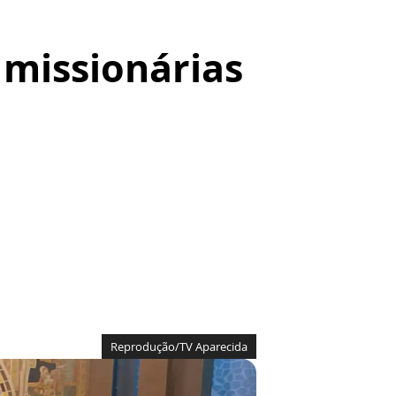
s missionárias
Reprodução/TV Aparecida