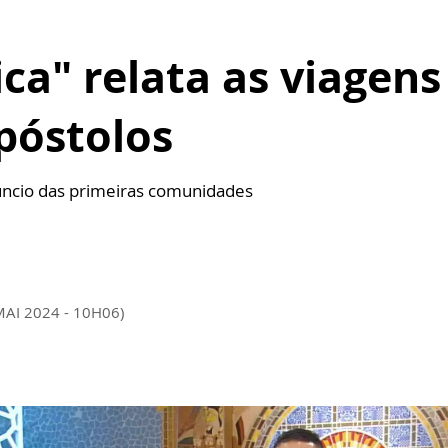
ica" relata as viagen
póstolos
núncio das primeiras comunidades
MAI 2024 - 10H06)