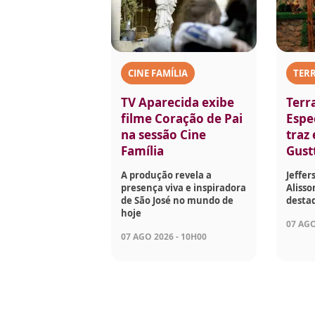
CINE FAMÍLIA
TERR
TV Aparecida exibe
Terr
filme Coração de Pai
Espec
na sessão Cine
traz
Família
Gust
A produção revela a
Jeffer
presença viva e inspiradora
Aliss
de São José no mundo de
desta
hoje
07 AGO
07 AGO 2026 - 10H00