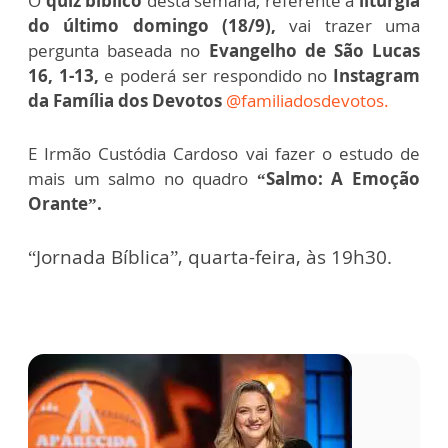
O
quiz bíblico
desta semana, referente à
liturgia
do último domingo (18/9),
vai trazer uma
pergunta baseada no
Evangelho de São Lucas
16, 1-13,
e poderá ser respondido no
Instagram
da Família dos Devotos
@familiadosdevotos.
E Irmão Custódia Cardoso vai fazer o estudo de
mais um salmo no quadro
“Salmo: A Emoção
Orante”.
“Jornada Bíblica”, quarta-feira, às 19h30.