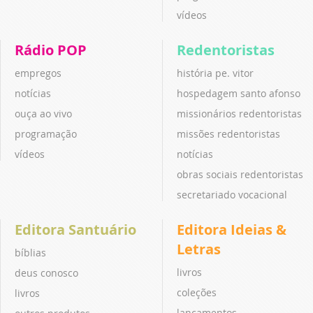
vídeos
Rádio POP
Redentoristas
empregos
história pe. vitor
notícias
hospedagem santo afonso
ouça ao vivo
missionários redentoristas
programação
missões redentoristas
vídeos
notícias
obras sociais redentoristas
secretariado vocacional
Editora Santuário
Editora Ideias &
Letras
bíblias
livros
deus conosco
coleções
livros
lançamentos