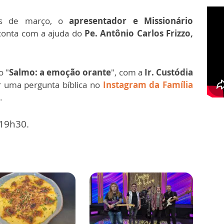
ês de março, o
apresentador e Missionário
onta com a ajuda do
Pe. Antônio Carlos Frizzo,
o "
Salmo: a emoção orante
", com a
Ir. Custódia
r uma pergunta bíblica no
Instagram da Família
.
 19h30.