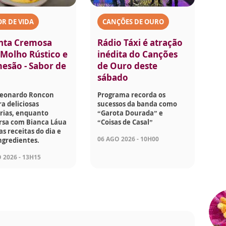
R DE VIDA
CANÇÕES DE OURO
nta Cremosa
Rádio Táxi é atração
Molho Rústico e
inédita do Canções
esão - Sabor de
de Ouro deste
sábado
Leonardo Roncon
Programa recorda os
a deliciosas
sucessos da banda como
rias, enquanto
“Garota Dourada” e
rsa com Bianca Láua
“Coisas de Casal”
as receitas do dia e
06 AGO 2026 - 10H00
ngredientes.
 2026 - 13H15