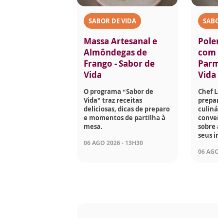
SABOR DE VIDA
SABO
Massa Artesanal e
Pole
Almôndegas de
com 
Frango - Sabor de
Parm
Vida
Vida
O programa “Sabor de
Chef 
Vida” traz receitas
prepar
deliciosas, dicas de preparo
culiná
e momentos de partilha à
conve
mesa.
sobre 
seus i
06 AGO 2026 - 13H30
06 AGO