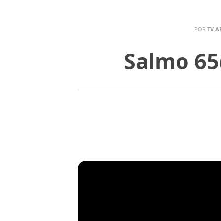
POR
TV A
Salmo 65(