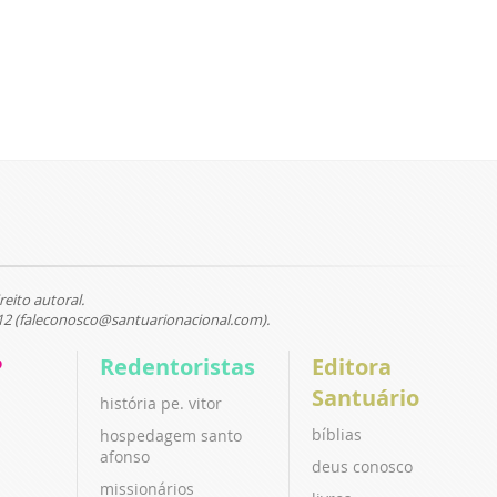
reito autoral.
12 (faleconosco@santuarionacional.com).
P
Redentoristas
Editora
Santuário
história pe. vitor
bíblias
hospedagem santo
afonso
deus conosco
missionários