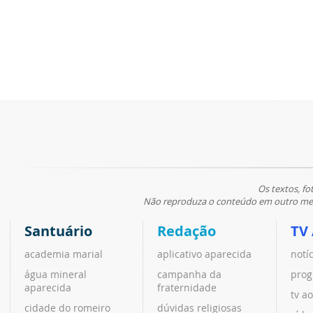
Os textos, fo
Não reproduza o conteúdo em outro meio
Santuário
Redação
TV
academia marial
aplicativo aparecida
notí
água mineral
campanha da
prog
aparecida
fraternidade
tv ao
cidade do romeiro
dúvidas religiosas