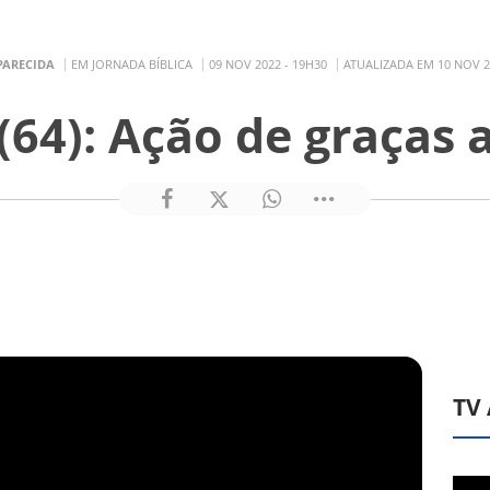
PARECIDA
EM JORNADA BÍBLICA
09 NOV 2022 - 19H30
ATUALIZADA EM 10 NOV 2
64): Ação de graças 
TV