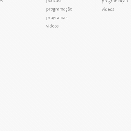
podcast
os
programação
programação
vídeos
programas
vídeos