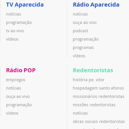
TV Aparecida
Rádio Aparecida
notícias
notícias
programação
ouça ao vivo
tv ao vivo
podcast
vídeos
programação
programas
vídeos
Rádio POP
Redentoristas
empregos
história pe. vitor
notícias
hospedagem santo afonso
ouça ao vivo
missionários redentoristas
programação
missões redentoristas
vídeos
notícias
obras sociais redentoristas