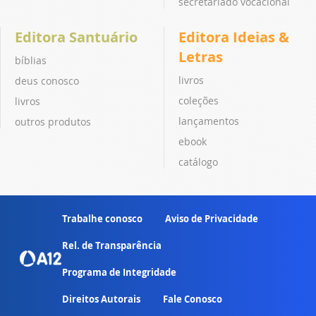
secretariado vocacional
Editora Santuário
Editora Ideias &
Letras
bíblias
livros
deus conosco
coleções
livros
lançamentos
outros produtos
ebook
catálogo
Trabalhe conosco
Aviso de Privacidade
Rel. de Transparência
Programa de Integridade
Direitos Autorais
Fale Conosco