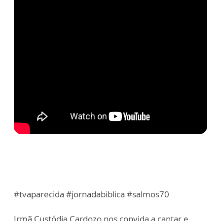
#tvaparecida #jornadabiblica #salmos70
Irmã Custódia Cardozo nos convida a cantar e