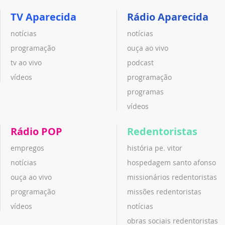
TV Aparecida
Rádio Aparecida
notícias
notícias
programação
ouça ao vivo
tv ao vivo
podcast
vídeos
programação
programas
vídeos
Rádio POP
Redentoristas
empregos
história pe. vitor
notícias
hospedagem santo afonso
ouça ao vivo
missionários redentoristas
programação
missões redentoristas
vídeos
notícias
obras sociais redentoristas