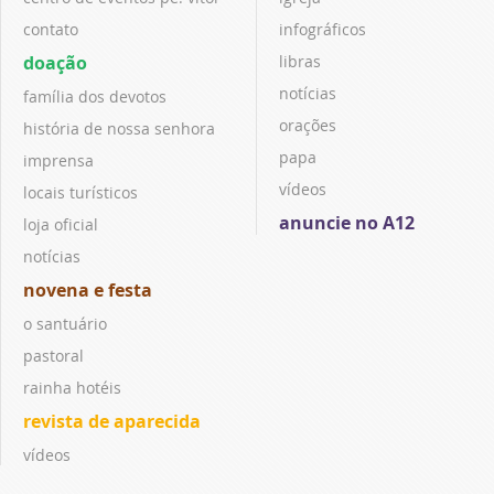
contato
infográficos
doação
libras
notícias
família dos devotos
orações
história de nossa senhora
papa
imprensa
vídeos
locais turísticos
anuncie no A12
loja oficial
notícias
novena e festa
o santuário
pastoral
rainha hotéis
revista de aparecida
vídeos