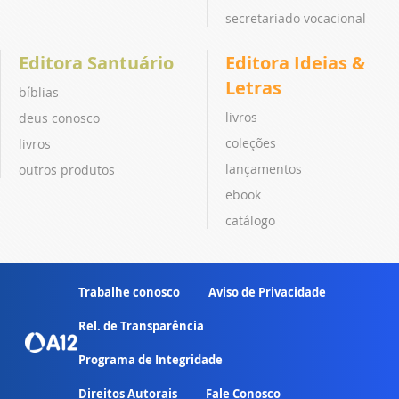
secretariado vocacional
Editora Santuário
Editora Ideias &
Letras
bíblias
livros
deus conosco
coleções
livros
lançamentos
outros produtos
ebook
catálogo
Trabalhe conosco
Aviso de Privacidade
Rel. de Transparência
Programa de Integridade
Direitos Autorais
Fale Conosco