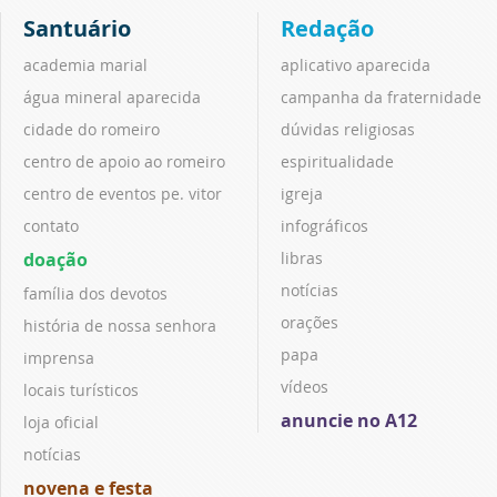
Santuário
Redação
academia marial
aplicativo aparecida
água mineral aparecida
campanha da fraternidade
cidade do romeiro
dúvidas religiosas
centro de apoio ao romeiro
espiritualidade
centro de eventos pe. vitor
igreja
contato
infográficos
doação
libras
notícias
família dos devotos
orações
história de nossa senhora
papa
imprensa
vídeos
locais turísticos
anuncie no A12
loja oficial
notícias
novena e festa