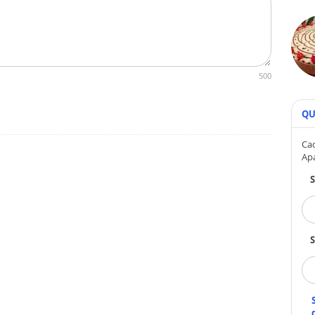
500
QU
Cad
Ap
S