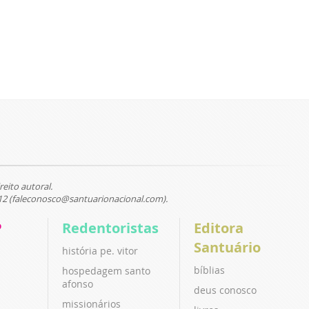
reito autoral.
12 (faleconosco@santuarionacional.com).
P
Redentoristas
Editora
Santuário
história pe. vitor
bíblias
hospedagem santo
afonso
deus conosco
missionários