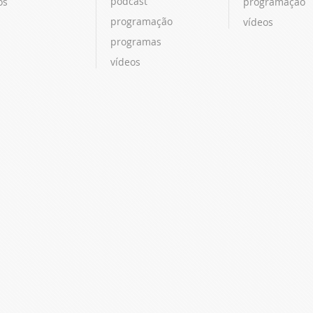
podcast
os
programação
programação
vídeos
programas
vídeos