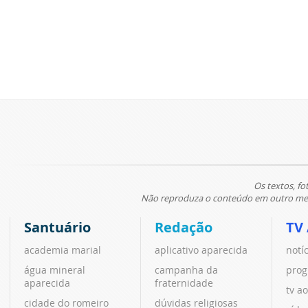
Os textos, fo
Não reproduza o conteúdo em outro meio
Santuário
Redação
TV
academia marial
aplicativo aparecida
notí
água mineral
campanha da
prog
aparecida
fraternidade
tv ao
cidade do romeiro
dúvidas religiosas