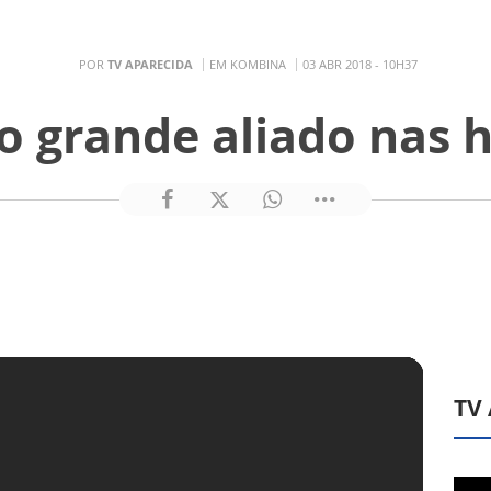
POR
TV APARECIDA
EM KOMBINA
03 ABR 2018 - 10H37
o grande aliado nas ho
TV