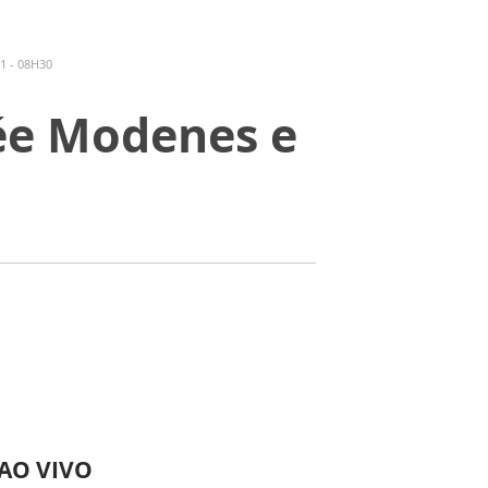
1 - 08H30
ée Modenes e
 AO VIVO