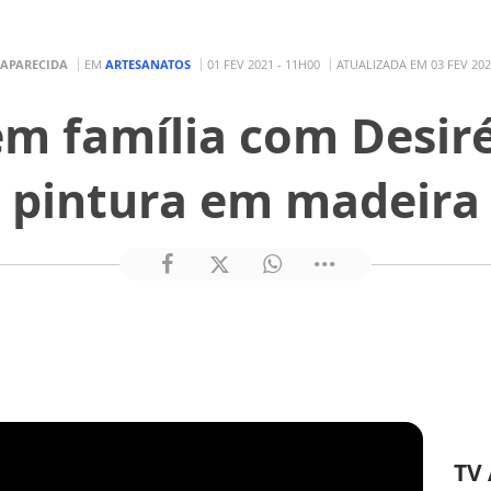
 APARECIDA
EM
ARTESANATOS
01 FEV 2021 - 11H00
ATUALIZADA EM 03 FEV 202
em família com Desir
pintura em madeira
TV