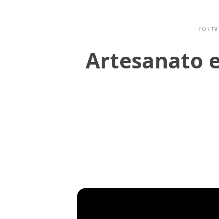
POR
TV
Artesanato 