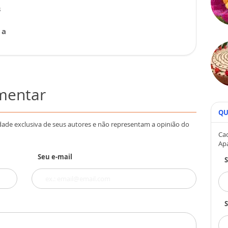
s
 a
omentar
QU
dade exclusiva de seus autores e não representam a opinião do
Cad
Ap
Seu e-mail
S