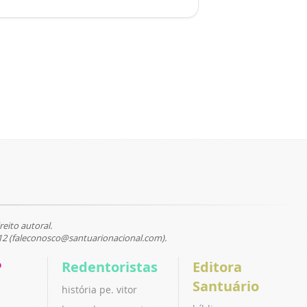
reito autoral.
12 (faleconosco@santuarionacional.com).
P
Redentoristas
Editora
Santuário
história pe. vitor