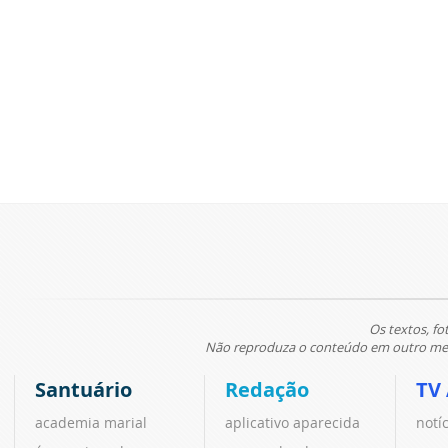
Os textos, fo
Não reproduza o conteúdo em outro meio
Santuário
Redação
TV
academia marial
aplicativo aparecida
notí