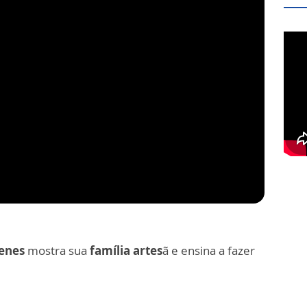
denes
mostra sua
família artes
ã e ensina a fazer