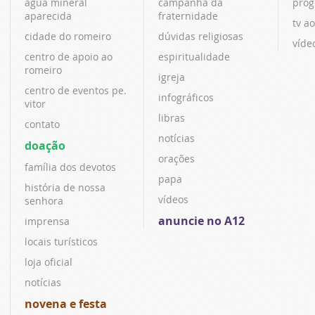
água mineral
campanha da
prog
aparecida
fraternidade
tv ao
cidade do romeiro
dúvidas religiosas
víde
centro de apoio ao
espiritualidade
romeiro
igreja
centro de eventos pe.
infográficos
vitor
libras
contato
notícias
doação
orações
família dos devotos
papa
história de nossa
vídeos
senhora
anuncie no A12
imprensa
locais turísticos
loja oficial
notícias
novena e festa