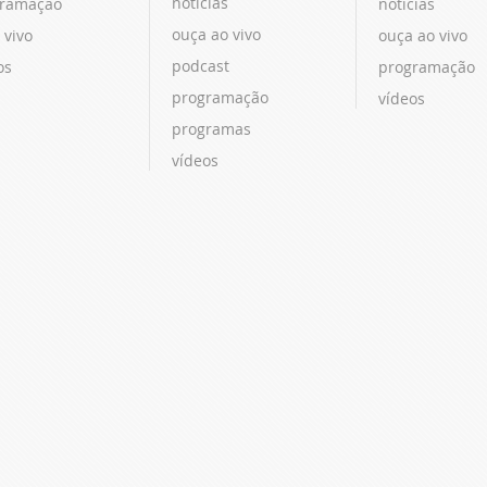
notícias
ramação
notícias
ouça ao vivo
 vivo
ouça ao vivo
podcast
os
programação
programação
vídeos
programas
vídeos