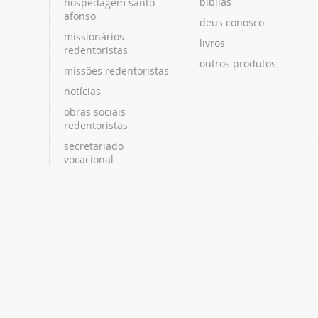
bíblias
hospedagem santo
afonso
deus conosco
missionários
livros
redentoristas
outros produtos
missões redentoristas
notícias
obras sociais
redentoristas
secretariado
vocacional