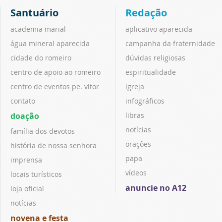
Santuário
Redação
academia marial
aplicativo aparecida
água mineral aparecida
campanha da fraternidade
cidade do romeiro
dúvidas religiosas
centro de apoio ao romeiro
espiritualidade
centro de eventos pe. vitor
igreja
contato
infográficos
doação
libras
notícias
família dos devotos
orações
história de nossa senhora
papa
imprensa
vídeos
locais turísticos
anuncie no A12
loja oficial
notícias
novena e festa