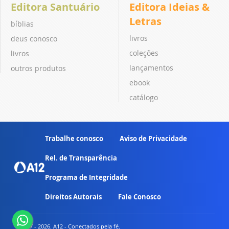
Editora Santuário
Editora Ideias &
Letras
bíblias
livros
deus conosco
coleções
livros
lançamentos
outros produtos
ebook
catálogo
Trabalhe conosco
Aviso de Privacidade
Rel. de Transparência
Programa de Integridade
Direitos Autorais
Fale Conosco
© 2007 - 2026. A12 - Conectados pela fé.