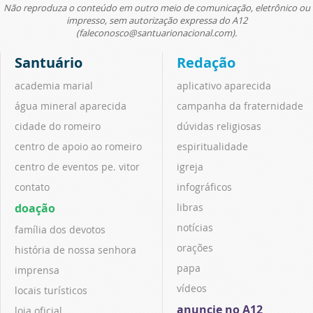
Não reproduza o conteúdo em outro meio de comunicação, eletrônico ou
impresso, sem autorização expressa do A12
(faleconosco@santuarionacional.com).
Santuário
Redação
academia marial
aplicativo aparecida
água mineral aparecida
campanha da fraternidade
cidade do romeiro
dúvidas religiosas
centro de apoio ao romeiro
espiritualidade
centro de eventos pe. vitor
igreja
contato
infográficos
doação
libras
notícias
família dos devotos
orações
história de nossa senhora
papa
imprensa
vídeos
locais turísticos
anuncie no A12
loja oficial