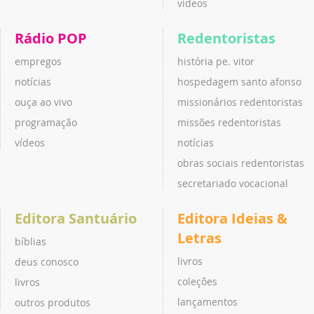
vídeos
Rádio POP
Redentoristas
empregos
história pe. vitor
notícias
hospedagem santo afonso
ouça ao vivo
missionários redentoristas
programação
missões redentoristas
vídeos
notícias
obras sociais redentoristas
secretariado vocacional
Editora Santuário
Editora Ideias &
Letras
bíblias
livros
deus conosco
coleções
livros
lançamentos
outros produtos