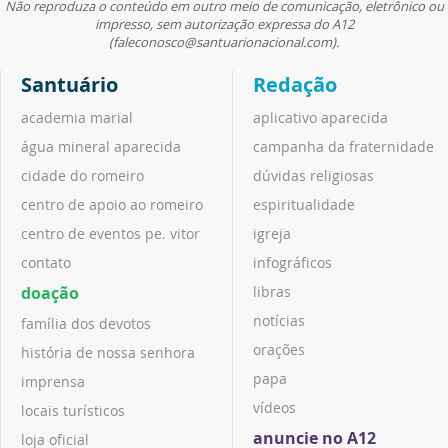
Não reproduza o conteúdo em outro meio de comunicação, eletrônico ou
impresso, sem autorização expressa do A12
(faleconosco@santuarionacional.com).
Santuário
Redação
academia marial
aplicativo aparecida
água mineral aparecida
campanha da fraternidade
cidade do romeiro
dúvidas religiosas
centro de apoio ao romeiro
espiritualidade
centro de eventos pe. vitor
igreja
contato
infográficos
doação
libras
notícias
família dos devotos
orações
história de nossa senhora
papa
imprensa
vídeos
locais turísticos
anuncie no A12
loja oficial