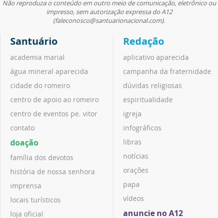
Não reproduza o conteúdo em outro meio de comunicação, eletrônico ou
impresso, sem autorização expressa do A12
(faleconosco@santuarionacional.com).
Santuário
Redação
academia marial
aplicativo aparecida
água mineral aparecida
campanha da fraternidade
cidade do romeiro
dúvidas religiosas
centro de apoio ao romeiro
espiritualidade
centro de eventos pe. vitor
igreja
contato
infográficos
doação
libras
notícias
família dos devotos
orações
história de nossa senhora
papa
imprensa
vídeos
locais turísticos
anuncie no A12
loja oficial