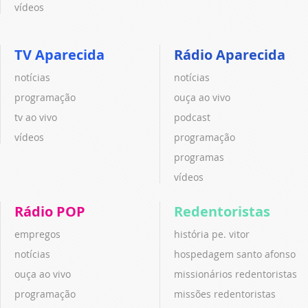
vídeos
TV Aparecida
Rádio Aparecida
notícias
notícias
programação
ouça ao vivo
tv ao vivo
podcast
vídeos
programação
programas
vídeos
Rádio POP
Redentoristas
empregos
história pe. vitor
notícias
hospedagem santo afonso
ouça ao vivo
missionários redentoristas
programação
missões redentoristas