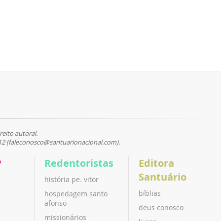
reito autoral.
12 (faleconosco@santuarionacional.com).
P
Redentoristas
Editora
Santuário
história pe. vitor
bíblias
hospedagem santo
afonso
deus conosco
missionários