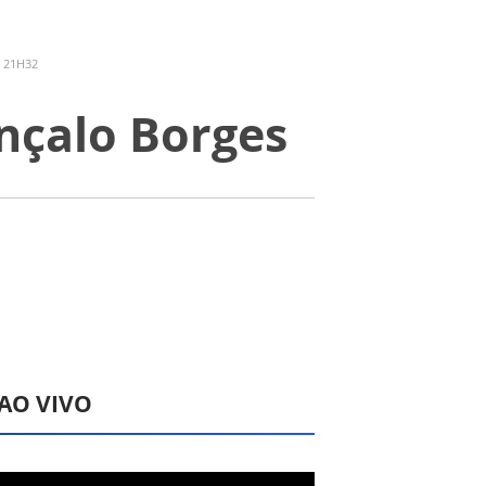
- 21H32
onçalo Borges
 AO VIVO