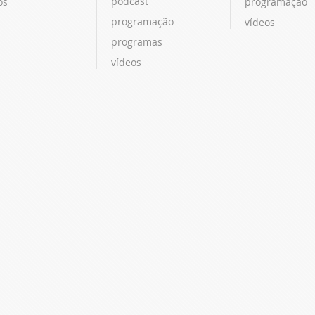
podcast
os
programação
programação
vídeos
programas
vídeos