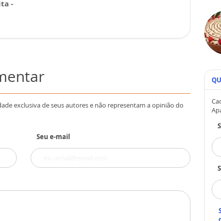
ta -
omentar
QU
Cad
dade exclusiva de seus autores e não representam a opinião do
Ap
Seu e-mail
S