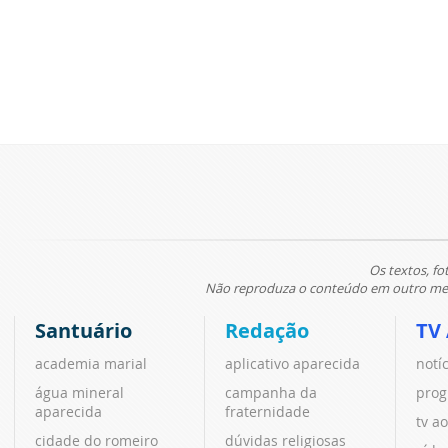
Os textos, fo
Não reproduza o conteúdo em outro meio
Santuário
Redação
TV
academia marial
aplicativo aparecida
notí
água mineral
campanha da
prog
aparecida
fraternidade
tv ao
cidade do romeiro
dúvidas religiosas