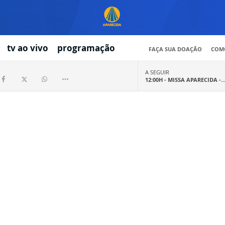
tv ao vivo
programação
FAÇA SUA DOAÇÃO
COMO
A SEGUIR
12:00H -
MISSA APARECIDA -..