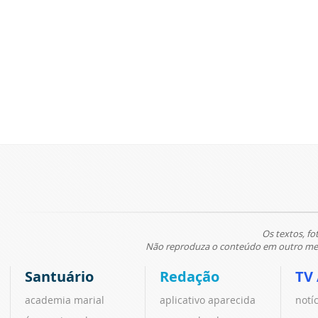
Os textos, fo
Não reproduza o conteúdo em outro meio
Santuário
Redação
TV
academia marial
aplicativo aparecida
notí