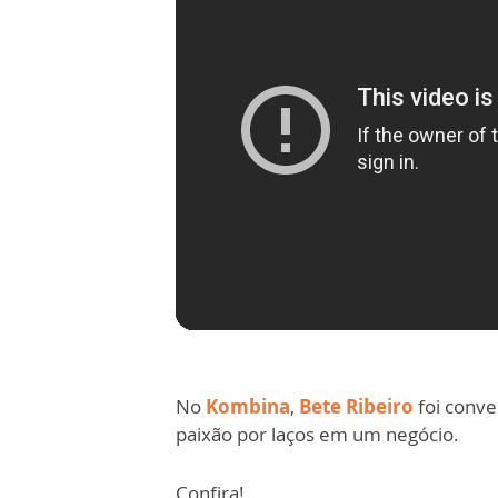
No
Kombina
,
Bete Ribeiro
foi conve
paixão por laços em um negócio.
Confira!