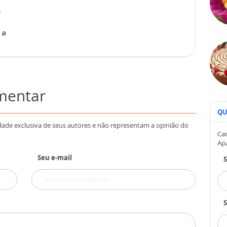
s
 a
omentar
QU
dade exclusiva de seus autores e não representam a opinião do
Cad
Ap
Seu e-mail
S