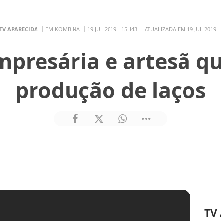
TV APARECIDA
EM KOMBINA
19 JUL 2019 - 15H43
ATUALIZADA EM 19 JUL 2019 -
presária e artesã qu
produção de laços
TV