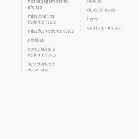
bíblias
hospedagem santo
afonso
deus conosco
missionários
livros
redentoristas
outros produtos
missões redentoristas
notícias
obras sociais
redentoristas
secretariado
vocacional