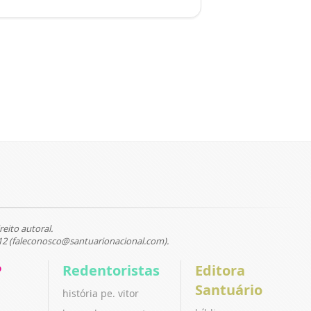
reito autoral.
12 (faleconosco@santuarionacional.com).
P
Redentoristas
Editora
Santuário
história pe. vitor