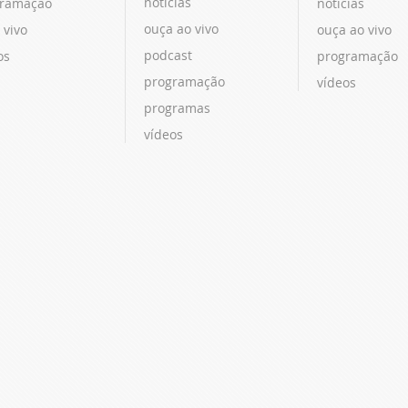
notícias
ramação
notícias
ouça ao vivo
 vivo
ouça ao vivo
podcast
os
programação
programação
vídeos
programas
vídeos