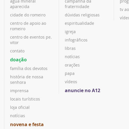
água mineral
campanha da
prog
aparecida
fraternidade
tv ao
cidade do romeiro
dúvidas religiosas
víde
centro de apoio ao
espiritualidade
romeiro
igreja
centro de eventos pe.
infográficos
vitor
libras
contato
notícias
doação
orações
família dos devotos
papa
história de nossa
vídeos
senhora
anuncie no A12
imprensa
locais turísticos
loja oficial
notícias
novena e festa