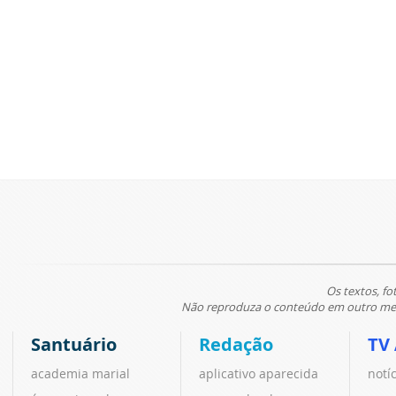
Os textos, fo
Não reproduza o conteúdo em outro meio
Santuário
Redação
TV
academia marial
aplicativo aparecida
notí