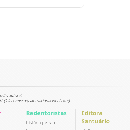
reito autoral.
12 (faleconosco@santuarionacional.com).
P
Redentoristas
Editora
Santuário
história pe. vitor