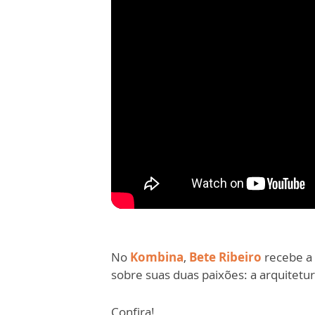
No
Kombina
,
Bete Ribeiro
recebe a 
sobre suas duas paixões: a arquitetur
Confira!