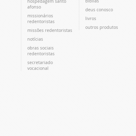
bíblias
hospedagem santo
afonso
deus conosco
missionários
livros
redentoristas
outros produtos
missões redentoristas
notícias
obras sociais
redentoristas
secretariado
vocacional