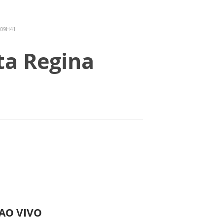
 09H41
ta Regina
 AO VIVO