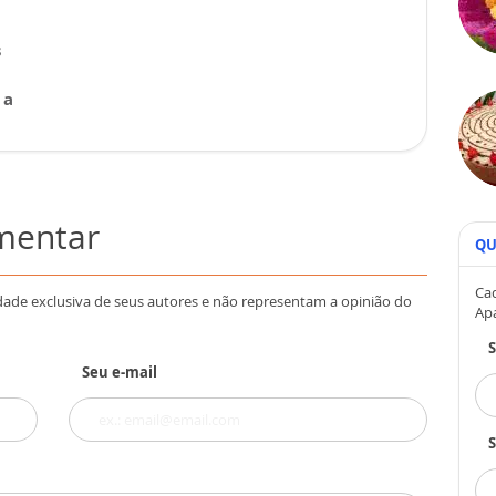
s
 a
omentar
QU
Cad
dade exclusiva de seus autores e não representam a opinião do
Ap
Seu e-mail
S