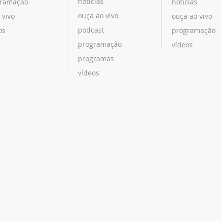
notícias
ramação
notícias
ouça ao vivo
 vivo
ouça ao vivo
podcast
os
programação
programação
vídeos
programas
vídeos