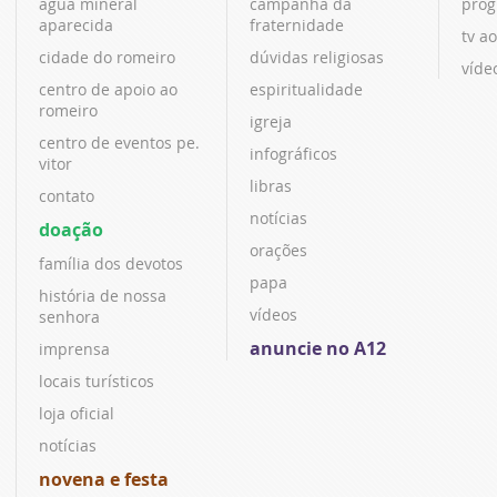
água mineral
campanha da
prog
aparecida
fraternidade
tv ao
cidade do romeiro
dúvidas religiosas
víde
centro de apoio ao
espiritualidade
romeiro
igreja
centro de eventos pe.
infográficos
vitor
libras
contato
notícias
doação
orações
família dos devotos
papa
história de nossa
vídeos
senhora
anuncie no A12
imprensa
locais turísticos
loja oficial
notícias
novena e festa