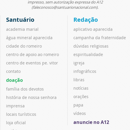
impresso, sem autorização expressa do A12
(faleconosco@santuarionacional.com).
Santuário
Redação
academia marial
aplicativo aparecida
água mineral aparecida
campanha da fraternidade
cidade do romeiro
dúvidas religiosas
centro de apoio ao romeiro
espiritualidade
centro de eventos pe. vitor
igreja
contato
infográficos
doação
libras
notícias
família dos devotos
orações
história de nossa senhora
papa
imprensa
vídeos
locais turísticos
anuncie no A12
loja oficial