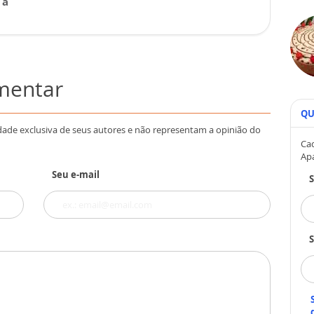
 a
omentar
QU
dade exclusiva de seus autores e não representam a opinião do
Cad
Ap
Seu e-mail
S