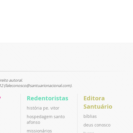
reito autoral.
12 (faleconosco@santuarionacional.com).
P
Redentoristas
Editora
Santuário
história pe. vitor
bíblias
hospedagem santo
afonso
deus conosco
missionários