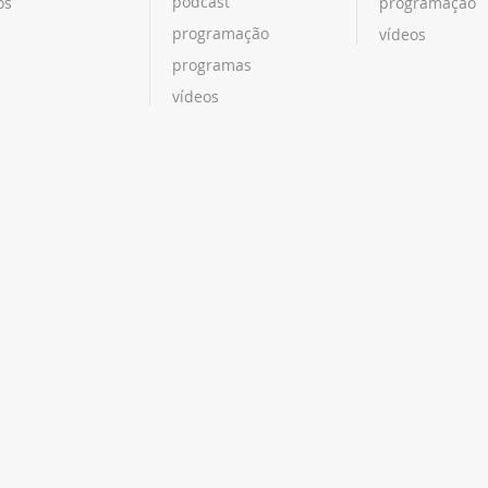
podcast
os
programação
programação
vídeos
programas
vídeos