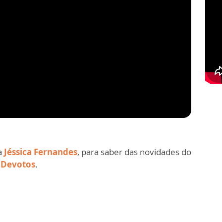
a
Jéssica Fernandes
, para saber das novidades do
 Devotos
.