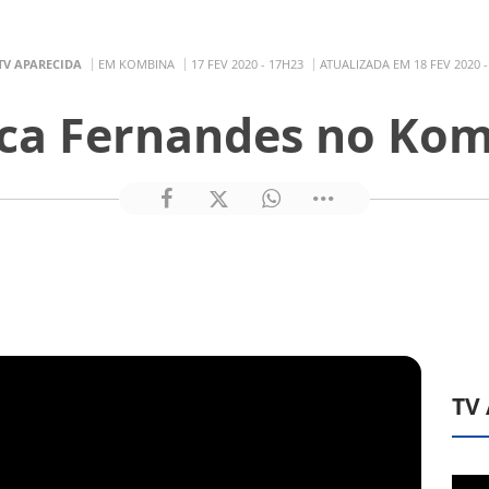
TV APARECIDA
EM KOMBINA
17 FEV 2020 - 17H23
ATUALIZADA EM 18 FEV 2020 -
ica Fernandes no Ko
TV