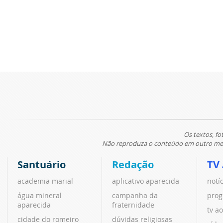
Os textos, fo
Não reproduza o conteúdo em outro meio
Santuário
Redação
TV
academia marial
aplicativo aparecida
notí
água mineral
campanha da
prog
aparecida
fraternidade
tv ao
cidade do romeiro
dúvidas religiosas