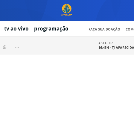
tv ao vivo
programação
FAÇA SUA DOAÇÃO
COMO
A SEGUIR
16:45H -
TJ APARECID