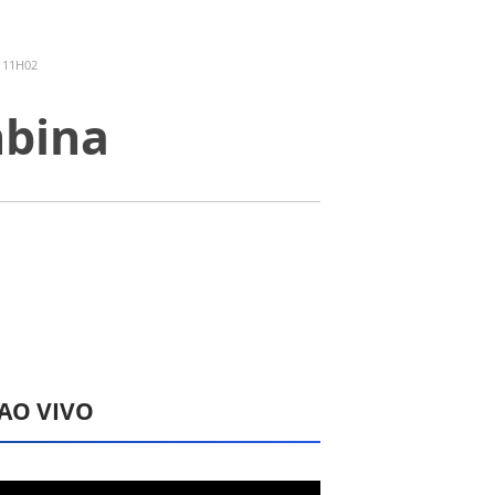
 11H02
mbina
 AO VIVO