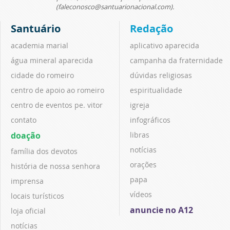
(faleconosco@santuarionacional.com).
Santuário
Redação
academia marial
aplicativo aparecida
água mineral aparecida
campanha da fraternidade
cidade do romeiro
dúvidas religiosas
centro de apoio ao romeiro
espiritualidade
centro de eventos pe. vitor
igreja
contato
infográficos
doação
libras
notícias
família dos devotos
orações
história de nossa senhora
papa
imprensa
vídeos
locais turísticos
anuncie no A12
loja oficial
notícias