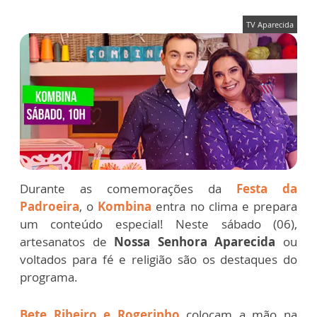
TV Aparecida
Durante as comemorações da
Festa da
Padroeira
, o
Kombina
entra no clima e prepara
um conteúdo especial! Neste sábado (06),
artesanatos de
Nossa Senhora Aparecida
ou
voltados para fé e religião são os destaques do
programa.
Bete Ribeiro e Rogerinho
colocam a mão na