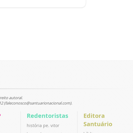
reito autoral.
12 (faleconosco@santuarionacional.com).
P
Redentoristas
Editora
Santuário
história pe. vitor