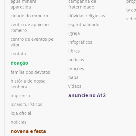
água mineral
campanha da
prog
aparecida
fraternidade
tv ao
cidade do romeiro
dúvidas religiosas
víde
centro de apoio ao
espiritualidade
romeiro
igreja
centro de eventos pe.
infográficos
vitor
libras
contato
notícias
doação
orações
família dos devotos
papa
história de nossa
vídeos
senhora
anuncie no A12
imprensa
locais turísticos
loja oficial
notícias
novena e festa