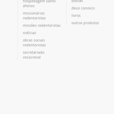
bíblias
hospedagem santo
afonso
deus conosco
missionários
livros
redentoristas
outros produtos
missões redentoristas
notícias
obras sociais
redentoristas
secretariado
vocacional