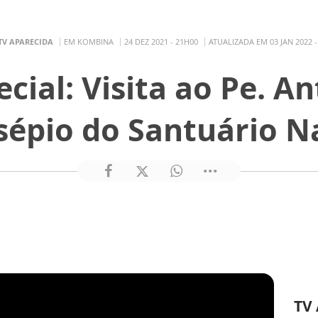
TV APARECIDA
EM KOMBINA
24 DEZ 2021 - 21H00
ATUALIZADA EM 03 JAN 2022 -
ial: Visita ao Pe. A
sépio do Santuário N
TV