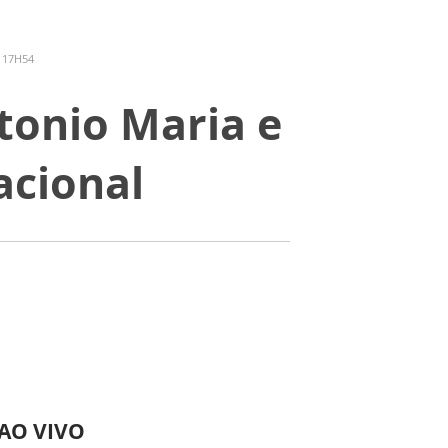
 17H54
ntonio Maria e
acional
 AO VIVO