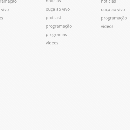
notícias
ramação
notícias
ouça ao vivo
 vivo
ouça ao vivo
podcast
os
programação
programação
vídeos
programas
vídeos