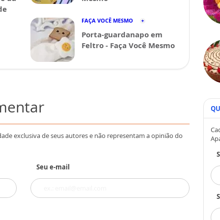
de
FAÇA VOCÊ MESMO
Porta-guardanapo em
Feltro - Faça Você Mesmo
omentar
QU
Cad
dade exclusiva de seus autores e não representam a opinião do
Ap
Seu e-mail
S