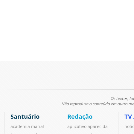
Os textos, fo
Não reproduza o conteúdo em outro meio
Santuário
Redação
TV
academia marial
aplicativo aparecida
notí