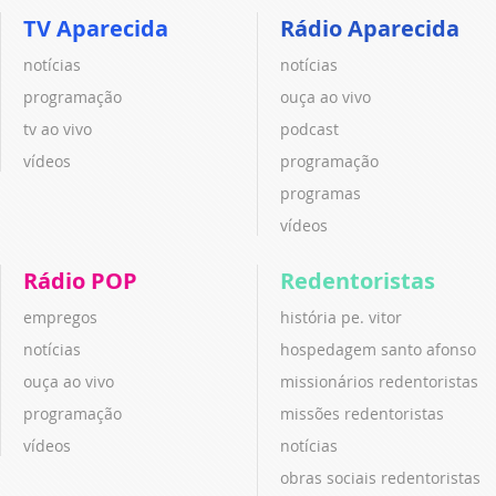
TV Aparecida
Rádio Aparecida
notícias
notícias
programação
ouça ao vivo
tv ao vivo
podcast
vídeos
programação
programas
vídeos
Rádio POP
Redentoristas
empregos
história pe. vitor
notícias
hospedagem santo afonso
ouça ao vivo
missionários redentoristas
programação
missões redentoristas
vídeos
notícias
obras sociais redentoristas