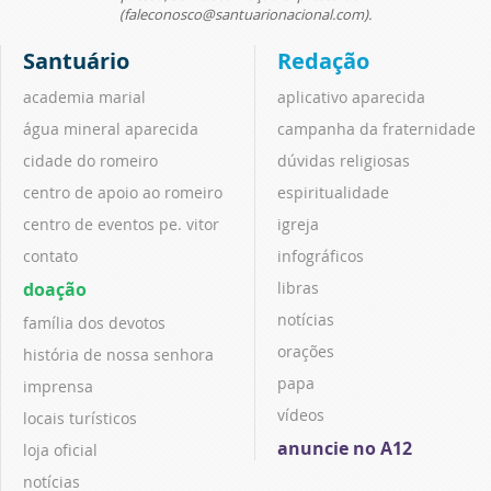
(faleconosco@santuarionacional.com).
Santuário
Redação
academia marial
aplicativo aparecida
água mineral aparecida
campanha da fraternidade
cidade do romeiro
dúvidas religiosas
centro de apoio ao romeiro
espiritualidade
centro de eventos pe. vitor
igreja
contato
infográficos
doação
libras
notícias
família dos devotos
orações
história de nossa senhora
papa
imprensa
vídeos
locais turísticos
anuncie no A12
loja oficial
notícias