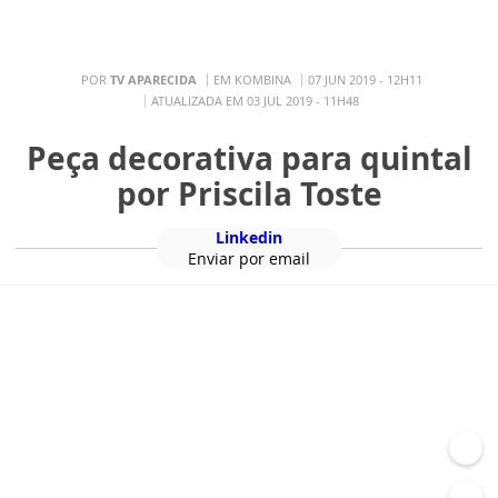
PT
MENU
POR
TV APARECIDA
EM KOMBINA
07 JUN 2019 - 12H11
ATUALIZADA EM 03 JUL 2019 - 11H48
Peça decorativa para quintal
por Priscila Toste
Linkedin
Enviar por email
Os textos, fotos, artes e vídeos do A12 estão protegidos pela legislação
brasileira sobre direito autoral.
Não reproduza o conteúdo em outro meio de comunicação, eletrônico ou
impresso, sem autorização expressa do A12
(faleconosco@santuarionacional.com).
Santuário
Redação
academia marial
aplicativo aparecida