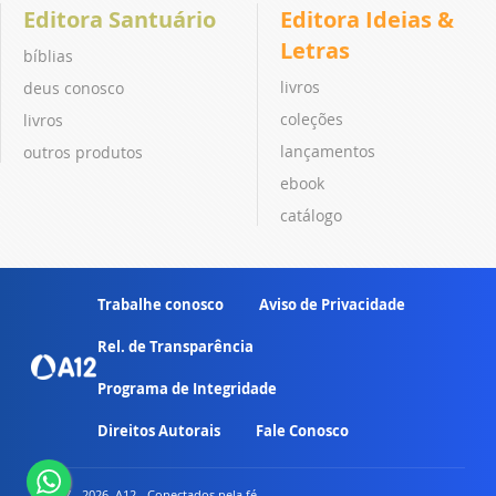
Editora Santuário
Editora Ideias &
Letras
bíblias
livros
deus conosco
coleções
livros
lançamentos
outros produtos
ebook
catálogo
Trabalhe conosco
Aviso de Privacidade
Rel. de Transparência
Programa de Integridade
Direitos Autorais
Fale Conosco
© 2007 - 2026. A12 - Conectados pela fé.